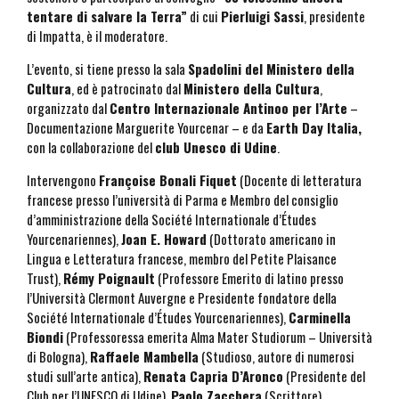
tentare di salvare la Terra”
di cui
Pierluigi Sassi
, presidente
di Impatta, è il moderatore.
L’evento, si tiene presso la sala
Spadolini del Ministero della
Cultura
, ed è patrocinato dal
Ministero della Cultura
,
organizzato dal
Centro Internazionale Antinoo per l’Arte
–
Documentazione Marguerite Yourcenar – e da
Earth Day Italia,
con la collaborazione del
club Unesco di Udine
.
Intervengono
Françoise Bonali Fiquet
(Docente di letteratura
francese presso l’università di Parma e Membro del consiglio
d’amministrazione della Société Internationale d’Études
Yourcenariennes),
Joan E. Howard
(Dottorato americano in
Lingua e Letteratura francese, membro del Petite Plaisance
Trust),
Rémy Poignault
(Professore Emerito di latino presso
l’Università Clermont Auvergne e Presidente fondatore della
Société Internationale d’Études Yourcenariennes),
Carminella
Biondi
(Professoressa emerita Alma Mater Studiorum – Università
di Bologna),
Raffaele Mambella
(Studioso, autore di numerosi
studi sull’arte antica),
Renata Capria D’Aronco
(Presidente del
Club per l’UNESCO di Udine),
Paolo Zacchera
(Scrittore).