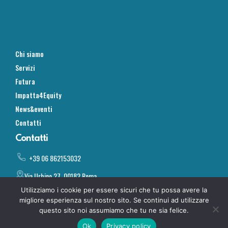
Chi siamo
Servizi
Futura
Impatta4Equity
News&eventi
Contatti
Contatti
+39 06 862153032
Via Urbino 27, 00182 Roma
Utilizziamo i cookie per essere sicuri che tu possa avere la
info@impatta.it
migliore esperienza sul nostro sito. Se continui ad utilizzare
questo sito noi assumiamo che tu ne sia felice.
©2024 Impatta. All rights reserved
Ok
Privacy policy